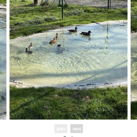
prev
next