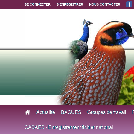
Aller au contenu principal
SE CONNECTER
S'ENREGISTRER
NOUS CONTACTER
Actualité
BAGUES
Groupes de travail
CASAES - Enregistrement fichier national