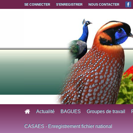
Aller au contenu principal
SE CONNECTER
S'ENREGISTRER
NOUS CONTACTER
Actualité
BAGUES
Groupes de travail
CASAES - Enregistrement fichier national