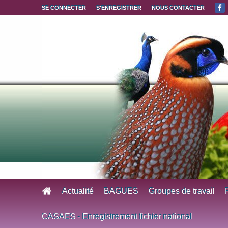
Aller au contenu principal
SE CONNECTER
S'ENREGISTRER
NOUS CONTACTER
Actualité
BAGUES
Groupes de travail
CASAES - Enregistrement fichier national