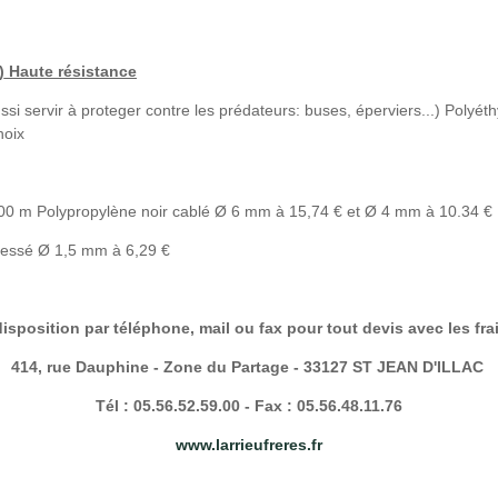
 Haute résistance
ussi servir à proteger contre les prédateurs: buses, éperviers...) Polyéth
hoix
0 m Polypropylène noir cablé Ø 6 mm à 15,74 € et Ø 4 mm à 10.34 €
tressé Ø 1,5 mm à 6,29 €
isposition par téléphone, mail ou fax pour tout devis avec les fra
414, rue Dauphine - Zone du Partage - 33127 ST JEAN D'ILLAC
Tél : 05.56.52.59.00 - Fax : 05.56.48.11.76
www.larrieufreres.fr