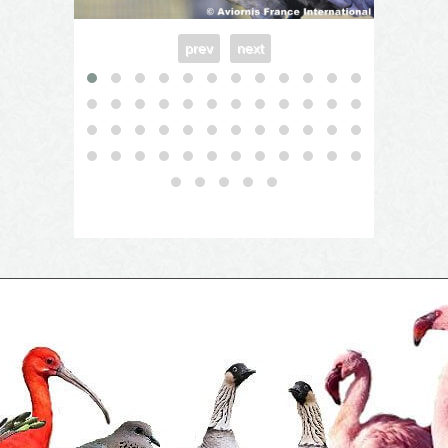
prev
next