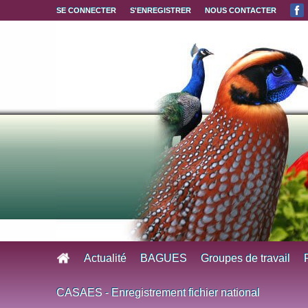
Aller au contenu principal
SE CONNECTER
S'ENREGISTRER
NOUS CONTACTER
Actualité
BAGUES
Groupes de travail
CASAES - Enregistrement fichier national