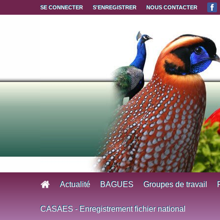
Aller au contenu principal
SE CONNECTER
S'ENREGISTRER
NOUS CONTACTER
Actualité
BAGUES
Groupes de travail
CASAES - Enregistrement fichier national