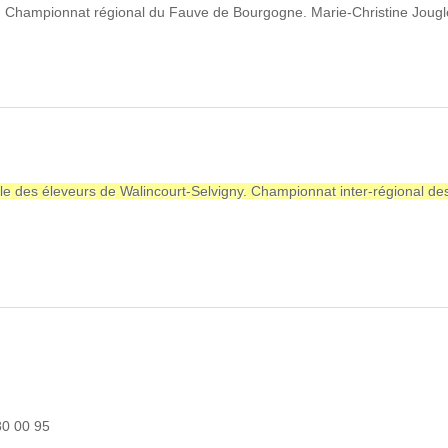
ir. Championnat régional du Fauve de Bourgogne. Marie-Christine Jougl
ALE
ale des éleveurs de Walincourt-Selvigny. Championnat inter-régional de
.
80 00 95