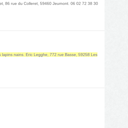
et, 86 rue du Colleret, 59460 Jeumont. 06 02 72 38 30
s lapins nains. Eric Legghe, 772 rue Basse, 59258 Les