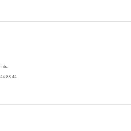
ints.
 44 83 44
PE