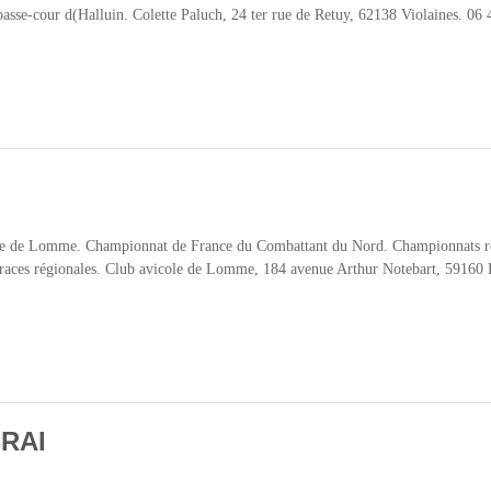
basse-cour d(Halluin. Colette Paluch, 24 ter rue de Retuy, 62138 Violaines. 06
LUIN
ole de Lomme. Championnat de France du Combattant du Nord. Championnats r
 races régionales. Club avicole de Lomme, 184 avenue Arthur Notebart, 5916
ME
BRAI