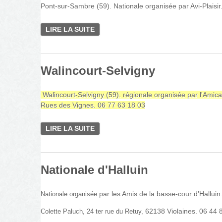
Pont-sur-Sambre (59). Nationale organisée par Avi-Plais
LIRE LA SUITE
DE PONT-SUR-SAMBRE (59). NATION
Walincourt-Selvigny
Walincourt-Selvigny (59). régionale organisée par l'Amic
Rues des Vignes. 06 77 63 18 03
LIRE LA SUITE
DE WALINCOURT-SELVIGNY
Nationale d'Halluin
par les Amis de la basse-cour d’Halluin
Nationale organisée
62138 Violaines. 06 44 
Colette Paluch, 24 ter rue du Retuy,