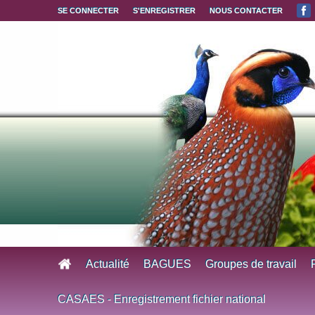
Aller au contenu principal
SE CONNECTER
S'ENREGISTRER
NOUS CONTACTER
Actualité
BAGUES
Groupes de travail
CASAES - Enregistrement fichier national