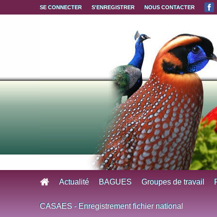
Aller au contenu principal
SE CONNECTER
S'ENREGISTRER
NOUS CONTACTER
Actualité
BAGUES
Groupes de travail
CASAES - Enregistrement fichier national