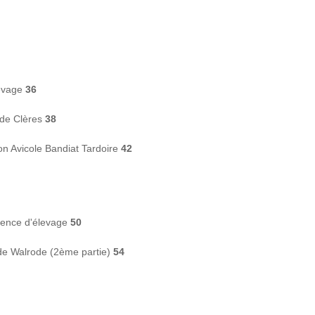
levage
36
 de Clères
38
ion Avicole Bandiat Tardoire
42
ience d'élevage
50
 de Walrode (2ème partie)
54