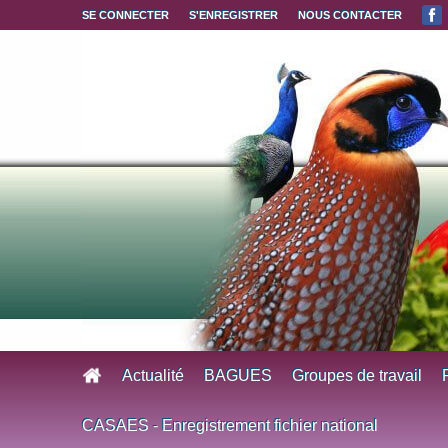
Aller au contenu principal
SE CONNECTER
S'ENREGISTRER
NOUS CONTACTER
Actualité
BAGUES
Groupes de travail
CASAES - Enregistrement fichier national