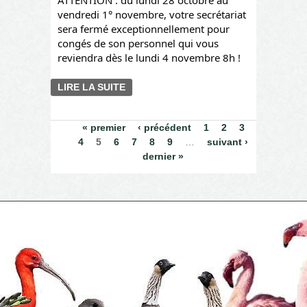
vendredi 1° novembre, votre secrétariat
sera fermé exceptionnellement pour
congés de son personnel qui vous
reviendra dès le lundi 4 novembre 8h !
LIRE LA SUITE
DE CONGÉS DU
SECRÉTARIAT
Pages
« premier
‹ précédent
1
2
3
4
5
6
7
8
9
…
suivant ›
dernier »