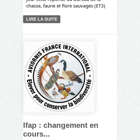
chasse, faune et flore sauvages (ET3)
LIRE LA SUITE
DE RÉPONSE DU
MINISTÈRE APPORTÉE AUX
QUESTIONS POSÉES PAR
L'UNICAB ET SES
ASSOCIATIONS
ADHÉRENTES AU SUJET DE
L'IFAP :
Ifap : changement en
cours...