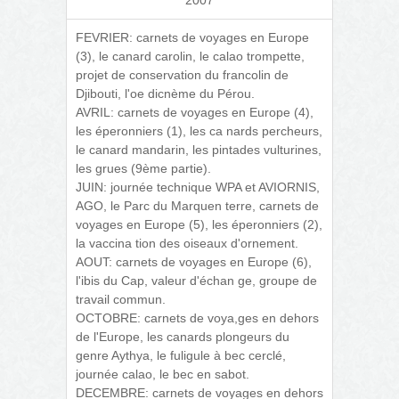
FEVRIER: carnets de voyages en Europe
(3), le canard carolin, le calao trompette,
projet de conservation du francolin de
Djibouti, l'oe dicnème du Pérou.
AVRIL: carnets de voyages en Europe (4),
les éperonniers (1), les ca nards percheurs,
le canard mandarin, les pintades vulturines,
les grues (9ème partie).
JUIN: journée technique WPA et AVIORNIS,
AGO, le Parc du Marquen terre, carnets de
voyages en Europe (5), les éperonniers (2),
la vaccina tion des oiseaux d'ornement.
AOUT: carnets de voyages en Europe (6),
l'ibis du Cap, valeur d'échan ge, groupe de
travail commun.
OCTOBRE: carnets de voya,ges en dehors
de l'Europe, les canards plongeurs du
genre Aythya, le fuligule à bec cerclé,
journée calao, le bec en sabot.
DECEMBRE: carnets de voyages en dehors