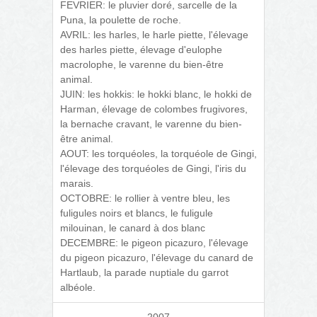
FEVRIER: le pluvier doré, sarcelle de la
Puna, la poulette de roche.
AVRIL: les harles, le harle piette, l'élevage
des harles piette, élevage d'eulophe
macrolophe, le varenne du bien-être
animal.
JUIN: les hokkis: le hokki blanc, le hokki de
Harman, élevage de colombes frugivores,
la bernache cravant, le varenne du bien-
être animal.
AOUT: les torquéoles, la torquéole de Gingi,
l'élevage des torquéoles de Gingi, l'iris du
marais.
OCTOBRE: le rollier à ventre bleu, les
fuligules noirs et blancs, le fuligule
milouinan, le canard à dos blanc
DECEMBRE: le pigeon picazuro, l'élevage
du pigeon picazuro, l'élevage du canard de
Hartlaub, la parade nuptiale du garrot
albéole.
2007