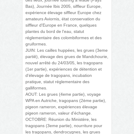
Bas), Journée Ibis 2005, siffleur Europe,
expérience élevage siffleur Europe chez
amateurs Aviornis, état conservation du
siffleur d'Europe en France, quelques
plantes du bord de l'eau, statut
réglementaire des colombiformes et des
gruiformes.
JUIN: Les cailles huppées, les grues (3eme
partiê), élevage des grues de Mandchourie,
nouvel arrêté du 24/03/05, les tragopans
(1er partie), expériences de détention et
d'élevage de tragopans, incubation
pratique, statut réglementaire des
galliformes.
AOUT: Les grues (4eme partie), voyage
WPA en Autriche, tragopans (2ème partie),
pigeon rameron, expériences élevage
pigeon rameron, valeur d'échange.
OCTOBRE: Réunion du Ministère, les
tragopans (3eme partie), nourriture pour
les tragopans, dendrocygnes, les grues