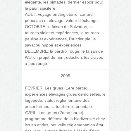
élégante, les pintades, dernier espoir pour
le paon spicifère
AOUT: voyage en Angleterre, canard
péposaca et élevage, valeur d'échange.
OCTOBRE: le faisan de Salvadori, le
touraco violet et expériences, le touraco
pauline et expériences, l'huitrier pie, le
savacou huppé et expériences
DECEMBRE: la perdrix rouge, le faisan de
Wallich projet de réintroduction, les craves
à bec rouge.
2005
FEVRIER: Les grues (1ere partie),
expériences élevages grues demoiselles, le
lagopède, statut réglementaire des
anseriformes, la tourterelle orientale.
AVRIL: Les grues (2eme partie),
programme défense de la biodiversité chez
les an.atides, nouvelle réglementation état
des lieux, journée Ibisring à Made (Pays